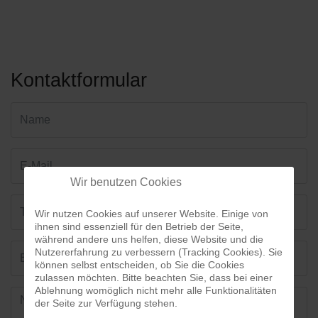
Kontaktformular
Wir benutzen Cookies
Wir nutzen Cookies auf unserer Website. Einige von
ihnen sind essenziell für den Betrieb der Seite,
während andere uns helfen, diese Website und die
Nutzererfahrung zu verbessern (Tracking Cookies). Sie
können selbst entscheiden, ob Sie die Cookies
zulassen möchten. Bitte beachten Sie, dass bei einer
Ablehnung womöglich nicht mehr alle Funktionalitäten
der Seite zur Verfügung stehen.