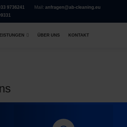
033 9736241
Mail:
anfragen@ab-cleaning.eu
09331
EISTUNGEN
ÜBER UNS
KONTAKT
uns