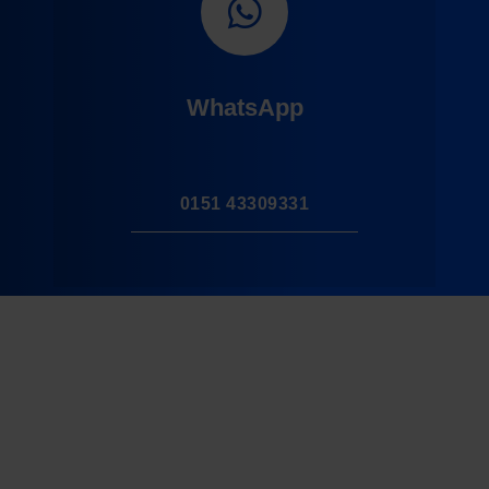
WhatsApp
0151 43309331